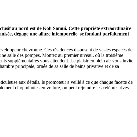
sif au nord-est de Koh Samui. Cette propriété extraordinaire
ganisée, dégage une allure intemporelle, se fondant parfaitement
développeur chevronné. Ces résidences disposent de vastes espaces de
et une salle des pompes. Montez au premier niveau, où la troisième
nts supplémentaires vous attendent. Le plaisir en plein air vous invite
ambre principale, ornée de sa salle de bains privative et de sa
iculeuse aux détails, le promoteur a veillé à ce que chaque facette de
ement cinq minutes en voiture, on peut rejoindre les célèbres rives