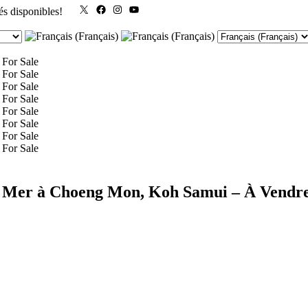
X
Facebook
Instagram
YouTube
és disponibles!
e Mer à Choeng Mon, Koh Samui – À Vendr