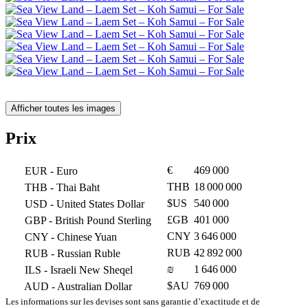
Afficher toutes les images
Prix
€
469 000
EUR
- Euro
THB
18 000 000
THB
- Thai Baht
$US
540 000
USD
- United States Dollar
£GB
401 000
GBP
- British Pound Sterling
CNY
3 646 000
CNY
- Chinese Yuan
RUB
42 892 000
RUB
- Russian Ruble
₪
1 646 000
ILS
- Israeli New Sheqel
$AU
769 000
AUD
- Australian Dollar
Les informations sur les devises sont sans garantie d’exactitude et de