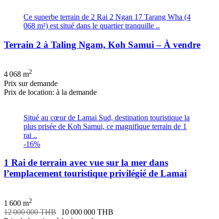
Ce superbe terrain de 2 Rai 2 Ngan 17 Tarang Wha (4
068 m²) est situé dans le quartier tranquille ..
Terrain 2 à Taling Ngam, Koh Samui – À vendre
2
4 068 m
Prix ​​sur demande
Prix de location: à la demande
Situé au cœur de Lamai Sud, destination touristique la
plus prisée de Koh Samui, ce magnifique terrain de 1
rai ..
-16%
1 Rai de terrain avec vue sur la mer dans
l’emplacement touristique privilégié de Lamai
2
1 600 m
12 000 000 THB
10 000 000 THB