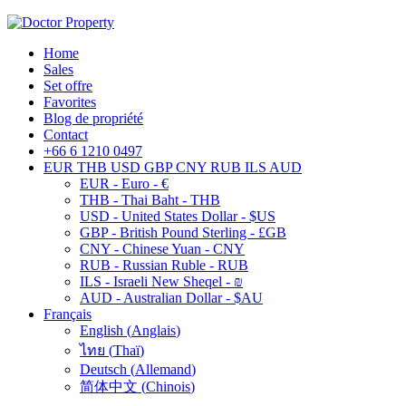
Home
Sales
Set offre
Favorites
Blog de propriété
Contact
+66 6 1210 0497
EUR
THB
USD
GBP
CNY
RUB
ILS
AUD
EUR - Euro - €
THB - Thai Baht - THB
USD - United States Dollar - $US
GBP - British Pound Sterling - £GB
CNY - Chinese Yuan - CNY
RUB - Russian Ruble - RUB
ILS - Israeli New Sheqel - ₪
AUD - Australian Dollar - $AU
Français
English
(
Anglais
)
ไทย
(
Thaï
)
Deutsch
(
Allemand
)
简体中文
(
Chinois
)