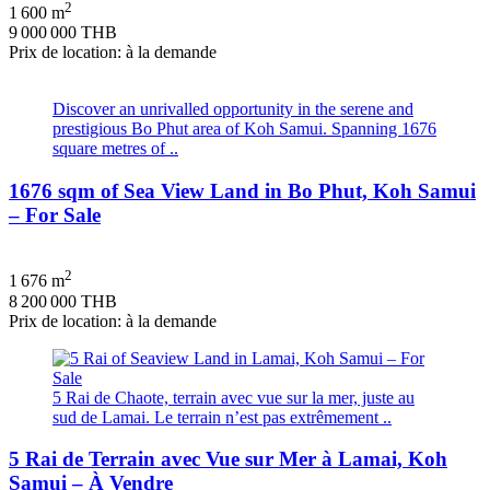
2
1 600 m
9 000 000 THB
Prix de location: à la demande
Discover an unrivalled opportunity in the serene and
prestigious Bo Phut area of Koh Samui. Spanning 1676
square metres of ..
1676 sqm of Sea View Land in Bo Phut, Koh Samui
– For Sale
2
1 676 m
8 200 000 THB
Prix de location: à la demande
5 Rai de Chaote, terrain avec vue sur la mer, juste au
sud de Lamai. Le terrain n’est pas extrêmement ..
5 Rai de Terrain avec Vue sur Mer à Lamai, Koh
Samui – À Vendre