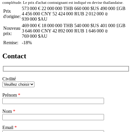
complétude. Le prix d'achat contraignant est indiqué en devise thaïlandaise.
573 000 €
22 000 000 THB
660 000 $US
490 000 £GB
Prix
4 456 000 CNY
52 424 000 RUB
2 012 000 ₪
d'origine:
939 000 $AU
469 000 €
18 000 000 THB
540 000 $US
401 000 £GB
Nouveau
3 646 000 CNY
42 892 000 RUB
1 646 000 ₪
prix:
769 000 $AU
Remise:
-18%
Contact
Civilité
Veuillez
Prénom
*
laisser
ce
champ
Nom
vide.
*
Email
*