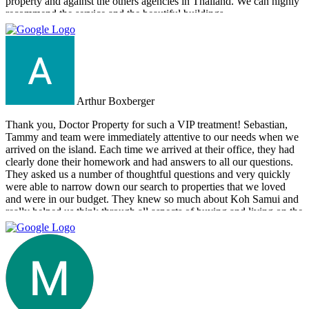
property and against the others agencies in Thailand. We can highly
recommend the service and the beautiful buildings.
Arthur Boxberger
Thank you, Doctor Property for such a VIP treatment! Sebastian,
Tammy and team were immediately attentive to our needs when we
arrived on the island. Each time we arrived at their office, they had
clearly done their homework and had answers to all our questions.
They asked us a number of thoughtful questions and very quickly
were able to narrow down our search to properties that we loved
and were in our budget. They knew so much about Koh Samui and
really helped us think through all aspects of buying and living on the
island. They were tireless in their assistance and even picked us up
numerous times from our hotel to take us around to properties and
took us out to a beautiful lunch overlooking the island. If you are
looking for an intelligent, savvy, genuine set of people who truly
want to find the perfect house for you, I strongly suggest Doctor
Property. Note: the other two main agencies on the island we had
spoken to from the US and one of them totally blew us off when we