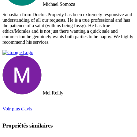
arrived on the island as they had other larger clients there at the time.
Michael Somoza
We were shocked that we would fly all the way there only to be
turned away and ignored when we arrived. The other agency set us
Sebastian from Doctor-Property has been extremely responsive and
up with a personal friend who didn’t even work for the agency.
understanding of all our requests. He is a true professional and has
After this dismal experience with the two other agencies, we were
the patience of a saint (with us being fussy). He has true
so happy to find Doctor Property.
ethics/Morales and is not just there wanting a quick sale and
commission he genuinely wants both parties to be happy. We highly
recommend his services.
Mel Reilly
Voir plus d'avis
Propriétés similaires