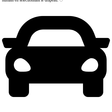
humain en sélectionnant
le drapeau
.