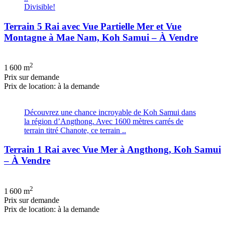
Divisible!
Terrain 5 Rai avec Vue Partielle Mer et Vue
Montagne à Mae Nam, Koh Samui – À Vendre
2
1 600 m
Prix ​​sur demande
Prix de location: à la demande
Découvrez une chance incroyable de Koh Samui dans
la région d’Angthong. Avec 1600 mètres carrés de
terrain titré Chanote, ce terrain ..
Terrain 1 Rai avec Vue Mer à Angthong, Koh Samui
– À Vendre
2
1 600 m
Prix ​​sur demande
Prix de location: à la demande