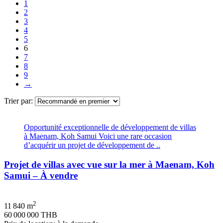
1
2
3
4
5
6
7
8
9
→
Trier par:
Opportunité exceptionnelle de développement de villas
à Maenam, Koh Samui Voici une rare occasion
d’acquérir un projet de développement de ..
Projet de villas avec vue sur la mer à Maenam, Koh
Samui – À vendre
2
11 840 m
60 000 000 THB