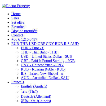
Home
Sales
Set offre
Favorites
Blog de propriété
Contact
+66 6 1210 0497
EUR
THB
USD
GBP
CNY
RUB
ILS
AUD
EUR - Euro - €
THB - Thai Baht - THB
USD - United States Dollar - $US
GBP - British Pound Sterling - £GB
CNY - Chinese Yuan - CNY
RUB - Russian Ruble - RUB
ILS - Israeli New Sheqel - ₪
AUD - Australian Dollar - $AU
Français
English
(
Anglais
)
ไทย
(
Thaï
)
Deutsch
(
Allemand
)
简体中文
(
Chinois
)