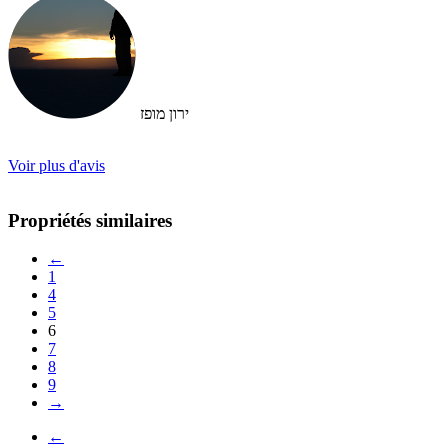
ירון מופז
Voir plus d'avis
Propriétés similaires
←
1
4
5
6
7
8
9
→
←