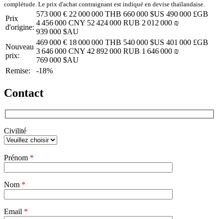
complétude. Le prix d'achat contraignant est indiqué en devise thaïlandaise.
573 000 €
22 000 000 THB
660 000 $US
490 000 £GB
Prix
4 456 000 CNY
52 424 000 RUB
2 012 000 ₪
d'origine:
939 000 $AU
469 000 €
18 000 000 THB
540 000 $US
401 000 £GB
Nouveau
3 646 000 CNY
42 892 000 RUB
1 646 000 ₪
prix:
769 000 $AU
Remise:
-18%
Contact
Civilité
Veuillez
Prénom
*
laisser
ce
champ
Nom
vide.
*
Email
*