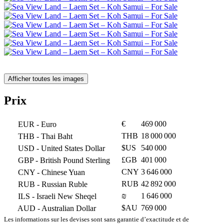
Afficher toutes les images
Prix
€
469 000
EUR
- Euro
THB
18 000 000
THB
- Thai Baht
$US
540 000
USD
- United States Dollar
£GB
401 000
GBP
- British Pound Sterling
CNY
3 646 000
CNY
- Chinese Yuan
RUB
42 892 000
RUB
- Russian Ruble
₪
1 646 000
ILS
- Israeli New Sheqel
$AU
769 000
AUD
- Australian Dollar
Les informations sur les devises sont sans garantie d’exactitude et de