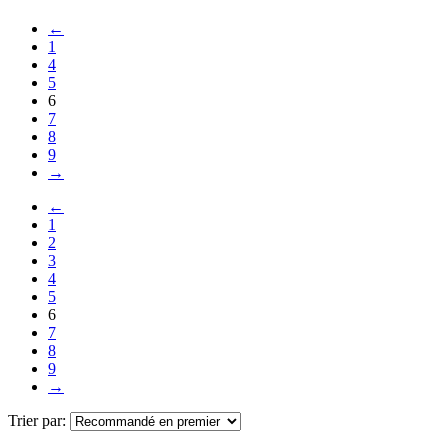
←
1
4
5
6
7
8
9
→
←
1
2
3
4
5
6
7
8
9
→
Trier par: