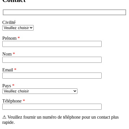
Civilité
Veuillez
Prénom
*
laisser
ce
champ
Nom
vide.
*
Email
*
Pays
*
Téléphone
*
⚠ Veuillez fournir un numéro de téléphone pour un contact plus
rapide.