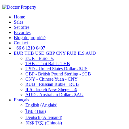
Home
Sales
Set offre
Favorites
Blog de propriété
Contact
+66 6 1210 0497
EUR
THB
USD
GBP
CNY
RUB
ILS
AUD
EUR - Euro - €
THB - Thai Baht - THB
USD - United States Dollar - $US
GBP - British Pound Sterling - £GB
CNY - Chinese Yuan - CNY
RUB - Russian Ruble - RUB
ILS - Israeli New Sheqel - ₪
AUD - Australian Dollar - $AU
Français
English
(
Anglais
)
ไทย
(
Thaï
)
Deutsch
(
Allemand
)
简体中文
(
Chinois
)