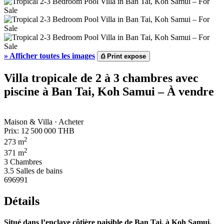
»
Afficher toutes les images
⎙
Print expose
Villa tropicale de 2 à 3 chambres avec
piscine à Ban Tai, Koh Samui – À vendre
Maison & Villa · Acheter
Prix:
12 500 000 THB
2
273 m
2
371 m
3 Chambres
3.5 Salles de bains
696991
Détails
Situé dans l’enclave côtière paisible de Ban Tai, à Koh Samui,