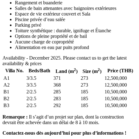
Rangement et buanderie
Salles de bain attenantes avec baignoires extérieures
Espace de vie extérieur couvert et Sala
Piscine privée d’eau salée
Parking privé
Toiture synthétique : durable, ignifuge et Étanche
Options de pleine propriété et de bail
Aucune charge de copropriété
Alimentation en eau par puits profond
Availability - December 2025. Please contact us to get the latest
availability & prices
2
2
Villa No.
Beds/Bath
Price (THB)
Land (m
)
Size (m
)
A1
3/3.5
371
273
12,500,000
A2
3/3.5
368
273
12,500,000
B1
2/2.5
285
185
10,500,000
B2
2/2.5
283
185
10,500,000
B3
2/2.5
292
185
10,500,000
Remarque :
Il s’agit d’un projet sur plan, dont la construction
devrait être achevée dans un délai de 8 à 10 mois.
Contactez-nous dès aujourd’hui pour plus d’informations !