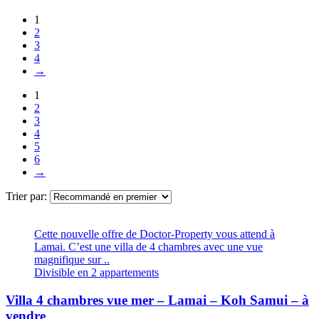
1
2
3
4
→
1
2
3
4
5
6
→
Trier par:
Cette nouvelle offre de Doctor-Property vous attend à
Lamai. C’est une villa de 4 chambres avec une vue
magnifique sur ..
Divisible en 2 appartements
Villa 4 chambres vue mer – Lamai – Koh Samui – à
vendre