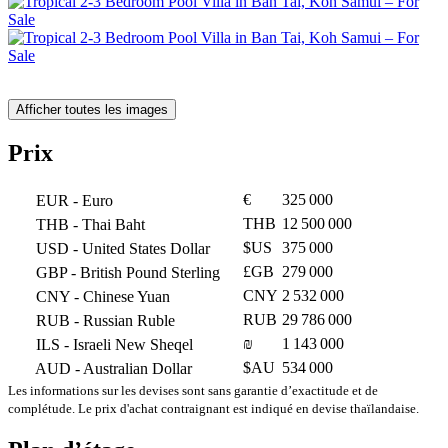
Afficher toutes les images
Prix
€
325 000
EUR
- Euro
THB
12 500 000
THB
- Thai Baht
$US
375 000
USD
- United States Dollar
£GB
279 000
GBP
- British Pound Sterling
CNY
2 532 000
CNY
- Chinese Yuan
RUB
29 786 000
RUB
- Russian Ruble
₪
1 143 000
ILS
- Israeli New Sheqel
$AU
534 000
AUD
- Australian Dollar
Les informations sur les devises sont sans garantie d’exactitude et de
complétude. Le prix d'achat contraignant est indiqué en devise thaïlandaise.