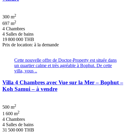
2
300 m
2
697 m
4 Chambres
4 Salles de bains
19 800 000 THB
Prix de location: à la demande
Cette nouvelle offre de Doctor-Property est située dans
un quartier calme et très agréable à Bophut. De cette
villa, vous ..
Villa 4 Chambres avec Vue sur la Mer – Bophut –
Koh Samui – à vendre
2
500 m
2
1 600 m
4 Chambres
4 Salles de bains
31 500 000 THB