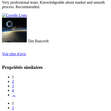
Very professional team. Knowledgeable about market and smooth
process. Recommended.
Tim Bancroft
Voir plus d'avis
Propriétés similaires
1
2
3
4
→
1
2