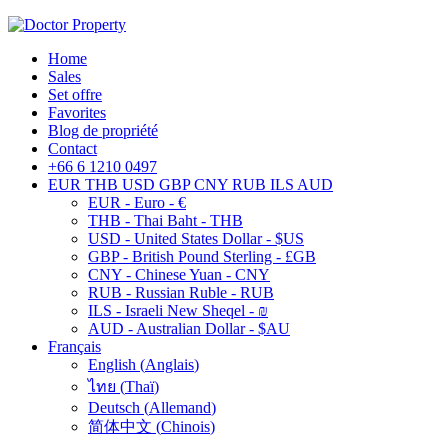
Home
Sales
Set offre
Favorites
Blog de propriété
Contact
+66 6 1210 0497
EUR
THB
USD
GBP
CNY
RUB
ILS
AUD
EUR - Euro - €
THB - Thai Baht - THB
USD - United States Dollar - $US
GBP - British Pound Sterling - £GB
CNY - Chinese Yuan - CNY
RUB - Russian Ruble - RUB
ILS - Israeli New Sheqel - ₪
AUD - Australian Dollar - $AU
Français
English
(
Anglais
)
ไทย
(
Thaï
)
Deutsch
(
Allemand
)
简体中文
(
Chinois
)