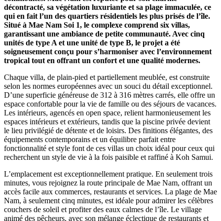
décontracté, sa végétation luxuriante et sa plage immaculée, ce
qui en fait l’un des quartiers résidentiels les plus prisés de l’île.
Situé à Mae Nam Soi 1, le complexe comprend six villas,
garantissant une ambiance de petite communauté. Avec cinq
unités de type A et une unité de type B, le projet a été
soigneusement conçu pour s’harmoniser avec l’environnement
tropical tout en offrant un confort et une qualité modernes.
Chaque villa, de plain-pied et partiellement meublée, est construite
selon les normes européennes avec un souci du détail exceptionnel.
D’une superficie généreuse de 312 à 316 mètres carrés, elle offre un
espace confortable pour la vie de famille ou des séjours de vacances.
Les intérieurs, agencés en open space, relient harmonieusement les
espaces intérieurs et extérieurs, tandis que la piscine privée devient
le lieu privilégié de détente et de loisirs. Des finitions élégantes, des
équipements contemporains et un équilibre parfait entre
fonctionnalité et style font de ces villas un choix idéal pour ceux qui
recherchent un style de vie à la fois paisible et raffiné à Koh Samui.
L’emplacement est exceptionnellement pratique. En seulement trois
minutes, vous rejoignez la route principale de Mae Nam, offrant un
accès facile aux commerces, restaurants et services. La plage de Mae
Nam, à seulement cinq minutes, est idéale pour admirer les célèbres
couchers de soleil et profiter des eaux calmes de l’île. Le village
animé des pêcheurs, avec son mélange éclectique de restaurants et