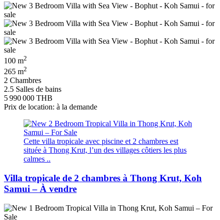
2
100 m
2
265 m
2 Chambres
2.5 Salles de bains
5 990 000 THB
Prix de location: à la demande
Cette villa tropicale avec piscine et 2 chambres est
située à Thong Krut, l’un des villages côtiers les plus
calmes ..
Villa tropicale de 2 chambres à Thong Krut, Koh
Samui – À vendre