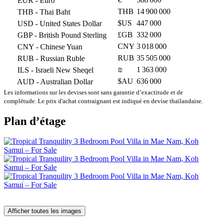
EUR
- Euro
THB
14 900 000
THB
- Thai Baht
$US
447 000
USD
- United States Dollar
£GB
332 000
GBP
- British Pound Sterling
CNY
3 018 000
CNY
- Chinese Yuan
RUB
35 505 000
RUB
- Russian Ruble
₪
1 363 000
ILS
- Israeli New Sheqel
$AU
636 000
AUD
- Australian Dollar
Les informations sur les devises sont sans garantie d’exactitude et de
complétude. Le prix d'achat contraignant est indiqué en devise thaïlandaise.
Plan d’étage
Afficher toutes les images