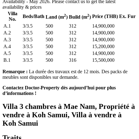
Availability - May 2026. Please contact us to get the latest
availability & prices
Villa
2
2
Beds/Bath
Price (THB) Ex. Fur
Land (m
)
Build (m
)
No.
A.1
3/3.5
500
312
14,900,000
A.2
3/3.5
500
312
14,900,000
A.3
3/3.5
500
312
14,900,000
A.4
3/3.5
500
312
15,200,000
A.5
3/3.5
500
312
14,900,000
B.1
3/3.5
500
316
15,500,000
Remarque :
La durée des travaux est de 12 mois. Des packs de
meubles sont disponibles sur demande.
Contactez Doctor-Property dès aujourd’hui pour plus
d’informations !
Villa 3 chambres à Mae Nam, Propriété à
vendre à Koh Samui, Villa à vendre à
Koh Samui
Traits