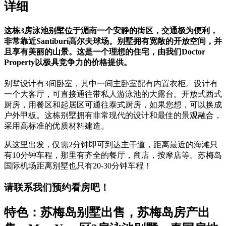
详细
这栋
3
房泳池别墅位于湄南一个安静的街区，交通极为便利，
非常靠近
Santiburi
高尔夫球场。别墅拥有宽敞的开放空间，并
且享有美丽的山景。这是一个理想的住宅，由我们
Doctor
Property
以极具竞争力的价格提供。
别墅设计有3间卧室，其中一间主卧室配有内置衣柜。设计有
一个大客厅，可直接通往带私人游泳池的大露台。开放式西式
厨房，用餐区和起居区可通往泰式厨房，如果您想，可以换成
户外甲板。这栋别墅拥有非常现代的设计和最佳的景观融合，
采用高标准的优质材料建造。
从这里出发，仅需2分钟即可到达主干道，距离最近的海滩只
有10分钟车程，那里有齐全的餐厅，商店，按摩店等。苏梅岛
国际机场距离别墅也只有20-30分钟车程！
请联系我们预约看房吧！
特色：苏梅岛别墅出售，苏梅岛房产出