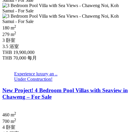
2
180 m
2
279 m
3 卧室
3.5 浴室
THB 19,900,000
THB 70,000
每月
Experience luxury an ..
Under Construction!
New Project! 4 Bedroom Pool Villas with Seaview in
Chaweng – For Sale
2
460 m
2
700 m
4 卧室