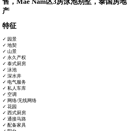
售，
Mae Nam
区
3
房泳池别墅，泰国房地
产
特征
✓ 园景
✓ 地契
✓ 山景
✓ 永久产权
✓ 泰式厨房
✓ 泳池
✓ 深水井
✓ 电气服务
✓ 私人车库
✓ 空调
✓ 网络/无线网络
✓ 花园
✓ 西式厨房
✓ 通接马路
✓ 配备家具