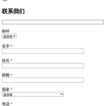
联系我们
称呼
Please
leave
名字
*
this
field
empty.
姓氏
*
邮箱
*
国家
*
电话
*