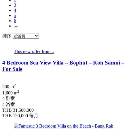
3
4
5
6
→
排序
This new offer from ..
4 Bedroom Sea View Villa – Bophut – Koh Samui –
For Sale
2
500 m
2
1,600 m
4 卧室
4 浴室
THB 31,500,000
THB 150,000
每月