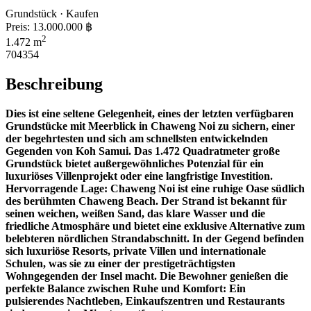
Grundstück · Kaufen
Preis:
13.000.000 ฿
2
1.472 m
704354
Beschreibung
Dies ist eine seltene Gelegenheit, eines der letzten verfügbaren
Grundstücke mit Meerblick in Chaweng Noi zu sichern, einer
der begehrtesten und sich am schnellsten entwickelnden
Gegenden von Koh Samui. Das 1.472 Quadratmeter große
Grundstück bietet außergewöhnliches Potenzial für ein
luxuriöses Villenprojekt oder eine langfristige Investition.
Hervorragende Lage: Chaweng Noi ist eine ruhige Oase südlich
des berühmten Chaweng Beach. Der Strand ist bekannt für
seinen weichen, weißen Sand, das klare Wasser und die
friedliche Atmosphäre und bietet eine exklusive Alternative zum
belebteren nördlichen Strandabschnitt. In der Gegend befinden
sich luxuriöse Resorts, private Villen und internationale
Schulen, was sie zu einer der prestigeträchtigsten
Wohngegenden der Insel macht. Die Bewohner genießen die
perfekte Balance zwischen Ruhe und Komfort: Ein
pulsierendes Nachtleben, Einkaufszentren und Restaurants