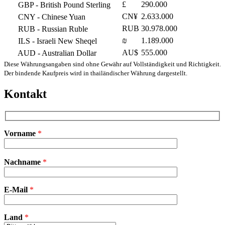
£
290.000
GBP
- British Pound Sterling
CN¥
2.633.000
CNY
- Chinese Yuan
RUB
30.978.000
RUB
- Russian Ruble
₪
1.189.000
ILS
- Israeli New Sheqel
AU$
555.000
AUD
- Australian Dollar
Diese Währungsangaben sind ohne Gewähr auf Vollständigkeit und Richtigkeit.
Der bindende Kaufpreis wird in thailändischer Währung dargestellt.
Kontakt
Vorname
*
Bitte
Nachname
*
lasse
dieses
Feld
E-Mail
leer.
*
Land
*