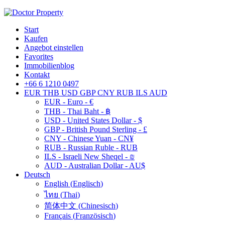
Start
Kaufen
Angebot einstellen
Favorites
Immobilienblog
Kontakt
+66 6 1210 0497
EUR
THB
USD
GBP
CNY
RUB
ILS
AUD
EUR - Euro - €
THB - Thai Baht - ฿
USD - United States Dollar - $
GBP - British Pound Sterling - £
CNY - Chinese Yuan - CN¥
RUB - Russian Ruble - RUB
ILS - Israeli New Sheqel - ₪
AUD - Australian Dollar - AU$
Deutsch
English
(
Englisch
)
ไทย
(
Thai
)
简体中文
(
Chinesisch
)
Français
(
Französisch
)