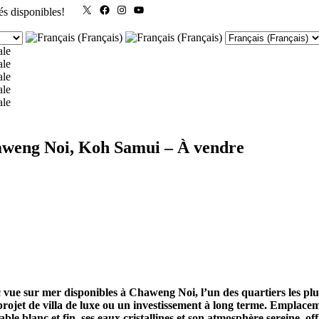
X
Facebook
Instagram
YouTube
és disponibles!
haweng Noi, Koh Samui – À vendre
c vue sur mer disponibles à Chaweng Noi, l’un des quartiers les plu
 projet de villa de luxe ou un investissement à long terme. Emplac
le blanc et fin, ses eaux cristallines et son atmosphère sereine, of