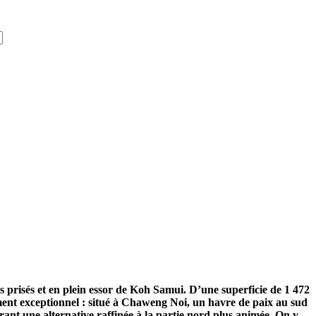
s prisés et en plein essor de Koh Samui. D’une superficie de 1 472
ement exceptionnel : situé à Chaweng Noi, un havre de paix au sud
frant une alternative raffinée à la partie nord plus animée. On y