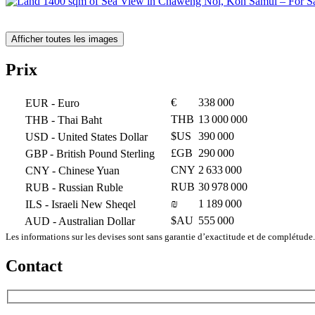
Afficher toutes les images
Prix
€
338 000
EUR
- Euro
THB
13 000 000
THB
- Thai Baht
$US
390 000
USD
- United States Dollar
£GB
290 000
GBP
- British Pound Sterling
CNY
2 633 000
CNY
- Chinese Yuan
RUB
30 978 000
RUB
- Russian Ruble
₪
1 189 000
ILS
- Israeli New Sheqel
$AU
555 000
AUD
- Australian Dollar
Les informations sur les devises sont sans garantie d’exactitude et de complétude.
Contact