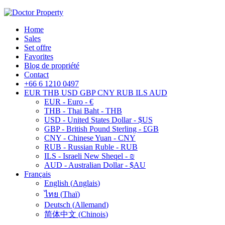
Home
Sales
Set offre
Favorites
Blog de propriété
Contact
+66 6 1210 0497
EUR
THB
USD
GBP
CNY
RUB
ILS
AUD
EUR - Euro - €
THB - Thai Baht - THB
USD - United States Dollar - $US
GBP - British Pound Sterling - £GB
CNY - Chinese Yuan - CNY
RUB - Russian Ruble - RUB
ILS - Israeli New Sheqel - ₪
AUD - Australian Dollar - $AU
Français
English
(
Anglais
)
ไทย
(
Thaï
)
Deutsch
(
Allemand
)
简体中文
(
Chinois
)