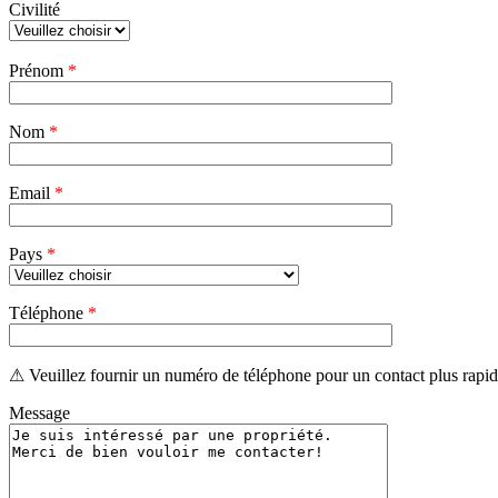
Civilité
Veuillez
Prénom
*
laisser
ce
champ
Nom
vide.
*
Email
*
Pays
*
Téléphone
*
⚠ Veuillez fournir un numéro de téléphone pour un contact plus rapid
Message