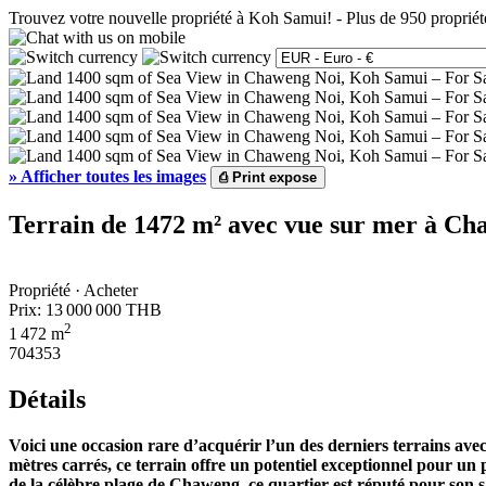
Trouvez votre nouvelle propriété à Koh Samui!
-
Plus de 950 propriét
»
Afficher toutes les images
⎙
Print expose
Terrain de 1472 m² avec vue sur mer à C
Propriété · Acheter
Prix:
13 000 000 THB
2
1 472 m
704353
Détails
Voici une occasion rare d’acquérir l’un des derniers terrains ave
mètres carrés, ce terrain offre un potentiel exceptionnel pour un
de la célèbre plage de Chaweng, ce quartier est réputé pour son sab