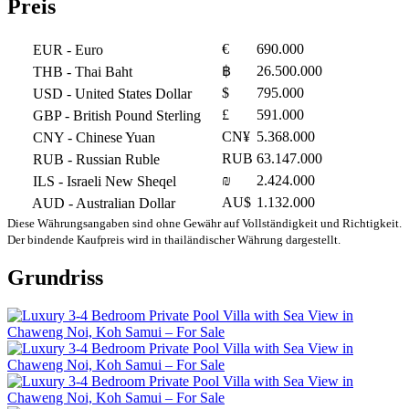
Preis
€
690.000
EUR
- Euro
฿
26.500.000
THB
- Thai Baht
$
795.000
USD
- United States Dollar
£
591.000
GBP
- British Pound Sterling
CN¥
5.368.000
CNY
- Chinese Yuan
RUB
63.147.000
RUB
- Russian Ruble
₪
2.424.000
ILS
- Israeli New Sheqel
AU$
1.132.000
AUD
- Australian Dollar
Diese Währungsangaben sind ohne Gewähr auf Vollständigkeit und Richtigkeit.
Der bindende Kaufpreis wird in thailändischer Währung dargestellt.
Grundriss