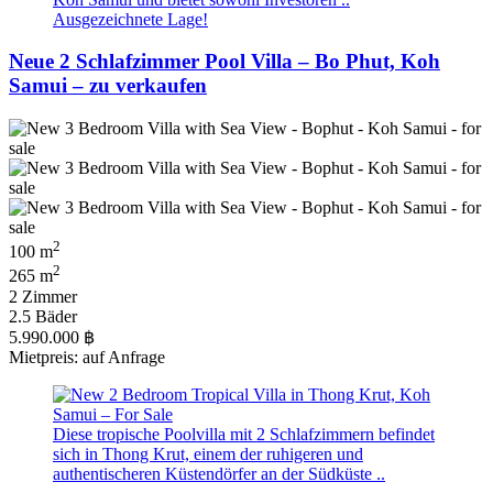
Ausgezeichnete Lage!
Neue 2 Schlafzimmer Pool Villa – Bo Phut, Koh
Samui – zu verkaufen
2
100 m
2
265 m
2 Zimmer
2.5 Bäder
5.990.000 ฿
Mietpreis: auf Anfrage
Diese tropische Poolvilla mit 2 Schlafzimmern befindet
sich in Thong Krut, einem der ruhigeren und
authentischeren Küstendörfer an der Südküste ..