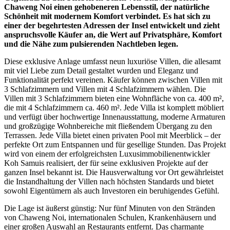
Chaweng Noi einen gehobeneren Lebensstil, der natürliche
Schönheit mit modernem Komfort verbindet. Es hat sich zu
einer der begehrtesten Adressen der Insel entwickelt und zieht
anspruchsvolle Käufer an, die Wert auf Privatsphäre, Komfort
und die Nähe zum pulsierenden Nachtleben legen.
Diese exklusive Anlage umfasst neun luxuriöse Villen, die allesamt
mit viel Liebe zum Detail gestaltet wurden und Eleganz und
Funktionalität perfekt vereinen. Käufer können zwischen Villen mit
3 Schlafzimmern und Villen mit 4 Schlafzimmern wählen. Die
Villen mit 3 Schlafzimmern bieten eine Wohnfläche von ca. 400 m²,
die mit 4 Schlafzimmern ca. 460 m². Jede Villa ist komplett möbliert
und verfügt über hochwertige Innenausstattung, moderne Armaturen
und großzügige Wohnbereiche mit fließendem Übergang zu den
Terrassen. Jede Villa bietet einen privaten Pool mit Meerblick – der
perfekte Ort zum Entspannen und für gesellige Stunden. Das Projekt
wird von einem der erfolgreichsten Luxusimmobilienentwickler
Koh Samuis realisiert, der für seine exklusiven Projekte auf der
ganzen Insel bekannt ist. Die Hausverwaltung vor Ort gewährleistet
die Instandhaltung der Villen nach höchsten Standards und bietet
sowohl Eigentümern als auch Investoren ein beruhigendes Gefühl.
Die Lage ist äußerst günstig: Nur fünf Minuten von den Stränden
von Chaweng Noi, internationalen Schulen, Krankenhäusern und
einer großen Auswahl an Restaurants entfernt. Das charmante