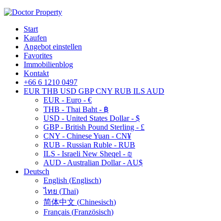
Start
Kaufen
Angebot einstellen
Favorites
Immobilienblog
Kontakt
+66 6 1210 0497
EUR
THB
USD
GBP
CNY
RUB
ILS
AUD
EUR - Euro - €
THB - Thai Baht - ฿
USD - United States Dollar - $
GBP - British Pound Sterling - £
CNY - Chinese Yuan - CN¥
RUB - Russian Ruble - RUB
ILS - Israeli New Sheqel - ₪
AUD - Australian Dollar - AU$
Deutsch
English
(
Englisch
)
ไทย
(
Thai
)
简体中文
(
Chinesisch
)
Français
(
Französisch
)