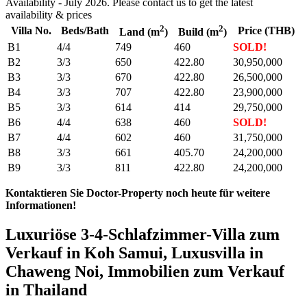
Availability - July 2026. Please contact us to get the latest
availability & prices
2
2
Villa No.
Beds/Bath
Price (THB)
Land (m
)
Build (m
)
B1
4/4
749
460
SOLD!
B2
3/3
650
422.80
30,950,000
B3
3/3
670
422.80
26,500,000
B4
3/3
707
422.80
23,900,000
B5
3/3
614
414
29,750,000
B6
4/4
638
460
SOLD!
B7
4/4
602
460
31,750,000
B8
3/3
661
405.70
24,200,000
B9
3/3
811
422.80
24,200,000
Kontaktieren Sie Doctor-Property noch heute für weitere
Informationen!
Luxuriöse 3-4-Schlafzimmer-Villa zum
Verkauf in Koh Samui, Luxusvilla in
Chaweng Noi, Immobilien zum Verkauf
in Thailand