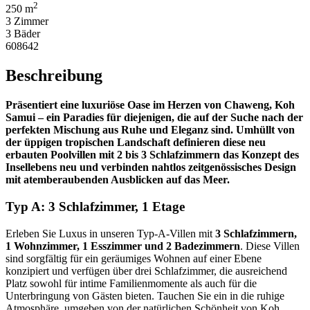
2
250 m
3 Zimmer
3 Bäder
608642
Beschreibung
Präsentiert eine luxuriöse Oase im Herzen von Chaweng, Koh
Samui – ein Paradies für diejenigen, die auf der Suche nach der
perfekten Mischung aus Ruhe und Eleganz sind. Umhüllt von
der üppigen tropischen Landschaft definieren diese neu
erbauten Poolvillen mit 2 bis 3 Schlafzimmern das Konzept des
Insellebens neu und verbinden nahtlos zeitgenössisches Design
mit atemberaubenden Ausblicken auf das Meer.
Typ A: 3 Schlafzimmer, 1 Etage
Erleben Sie Luxus in unseren Typ-A-Villen mit
3 Schlafzimmern,
1 Wohnzimmer, 1 Esszimmer und 2 Badezimmern
. Diese Villen
sind sorgfältig für ein geräumiges Wohnen auf einer Ebene
konzipiert und verfügen über drei Schlafzimmer, die ausreichend
Platz sowohl für intime Familienmomente als auch für die
Unterbringung von Gästen bieten. Tauchen Sie ein in die ruhige
Atmosphäre, umgeben von der natürlichen Schönheit von Koh