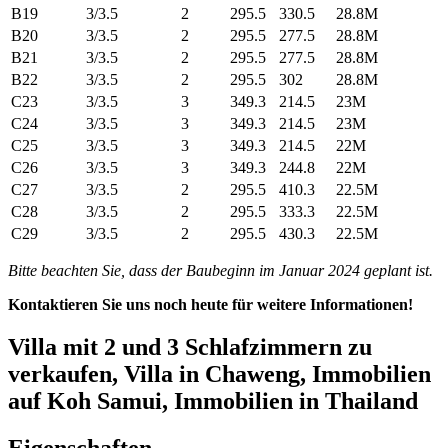
B19
3/3.5
2
295.5
330.5
28.8M
B20
3/3.5
2
295.5
277.5
28.8M
B21
3/3.5
2
295.5
277.5
28.8M
B22
3/3.5
2
295.5
302
28.8M
C23
3/3.5
3
349.3
214.5
23M
C24
3/3.5
3
349.3
214.5
23M
C25
3/3.5
3
349.3
214.5
22M
C26
3/3.5
3
349.3
244.8
22M
C27
3/3.5
2
295.5
410.3
22.5M
C28
3/3.5
2
295.5
333.3
22.5M
C29
3/3.5
2
295.5
430.3
22.5M
Bitte beachten Sie, dass der Baubeginn im Januar 2024 geplant ist.
Kontaktieren Sie uns noch heute für weitere Informationen!
Villa mit 2 und 3 Schlafzimmern zu
verkaufen, Villa in Chaweng, Immobilien
auf Koh Samui, Immobilien in Thailand
Eigenschaften