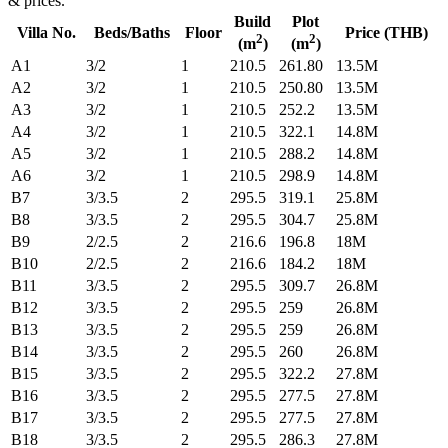
& prices.
Build
Plot
Villa No.
Beds/Baths
Floor
Price (THB)
2
2
(m
)
(m
)
A1
3/2
1
210.5
261.80
13.5M
A2
3/2
1
210.5
250.80
13.5M
A3
3/2
1
210.5
252.2
13.5M
A4
3/2
1
210.5
322.1
14.8M
A5
3/2
1
210.5
288.2
14.8M
A6
3/2
1
210.5
298.9
14.8M
B7
3/3.5
2
295.5
319.1
25.8M
B8
3/3.5
2
295.5
304.7
25.8M
B9
2/2.5
2
216.6
196.8
18M
B10
2/2.5
2
216.6
184.2
18M
B11
3/3.5
2
295.5
309.7
26.8M
B12
3/3.5
2
295.5
259
26.8M
B13
3/3.5
2
295.5
259
26.8M
B14
3/3.5
2
295.5
260
26.8M
B15
3/3.5
2
295.5
322.2
27.8M
B16
3/3.5
2
295.5
277.5
27.8M
B17
3/3.5
2
295.5
277.5
27.8M
B18
3/3.5
2
295.5
286.3
27.8M