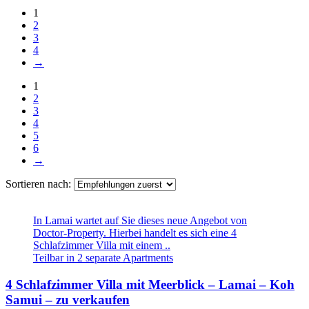
1
2
3
4
→
1
2
3
4
5
6
→
Sortieren nach:
In Lamai wartet auf Sie dieses neue Angebot von
Doctor-Property. Hierbei handelt es sich eine 4
Schlafzimmer Villa mit einem ..
Teilbar in 2 separate Apartments
4 Schlafzimmer Villa mit Meerblick – Lamai – Koh
Samui – zu verkaufen