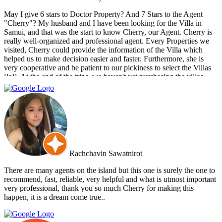
May I give 6 stars to Doctor Property? And 7 Stars to the Agent
"Cherry"? My husband and I have been looking for the Villa in
Samui, and that was the start to know Cherry, our Agent. Cherry is
really well-organized and professional agent. Every Properties we
visited, Cherry could provide the information of the Villa which
helped us to make decision easier and faster. Furthermore, she is
very cooperative and be patient to our pickiness to select the Villas
(lol). At the end of the trips, we haven't yet purchasing the villas
from Cherry and Doctor Property. However, I get to know a new
friend and surely if we have a new plan for new property. Cherry
and Doctor Property will be one of our very first choice to contact.
Bella & Tom
Rachchavin Sawatnirot
There are many agents on the island but this one is surely the one to
recommend, fast, reliable, very helpful and what is utmost important
very professional, thank you so much Cherry for making this
happen, it is a dream come true..