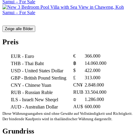
Zeige alle Bilder
Preis
€
366.000
EUR
- Euro
฿
14.060.000
THB
- Thai Baht
$
422.000
USD
- United States Dollar
£
313.000
GBP
- British Pound Sterling
CN¥
2.848.000
CNY
- Chinese Yuan
RUB
33.504.000
RUB
- Russian Ruble
₪
1.286.000
ILS
- Israeli New Sheqel
AU$
600.000
AUD
- Australian Dollar
Diese Währungsangaben sind ohne Gewähr auf Vollständigkeit und Richtigkeit.
Der bindende Kaufpreis wird in thailändischer Währung dargestellt.
Grundriss