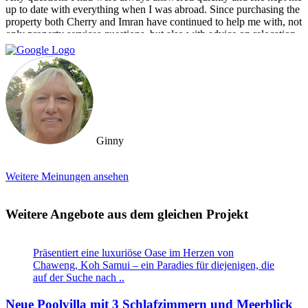
up to date with everything when I was abroad. Since purchasing the
property both Cherry and Imran have continued to help me with, not
only property services questions, but also with advice on relocation
information. You always feel welcome and they'll always make time
for you.
Ginny
Weitere Meinungen ansehen
Weitere Angebote aus dem gleichen Projekt
Präsentiert eine luxuriöse Oase im Herzen von
Chaweng, Koh Samui – ein Paradies für diejenigen, die
auf der Suche nach ..
Neue Poolvilla mit 3 Schlafzimmern und Meerblick