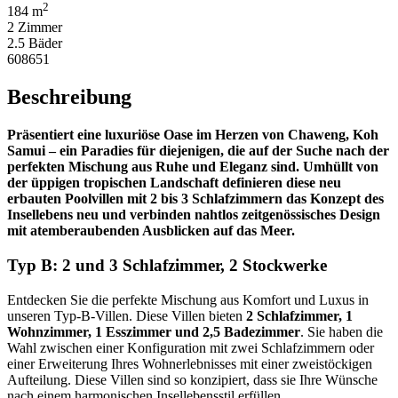
2
184 m
2 Zimmer
2.5 Bäder
608651
Beschreibung
Präsentiert eine luxuriöse Oase im Herzen von Chaweng, Koh
Samui – ein Paradies für diejenigen, die auf der Suche nach der
perfekten Mischung aus Ruhe und Eleganz sind. Umhüllt von
der üppigen tropischen Landschaft definieren diese neu
erbauten Poolvillen mit 2 bis 3 Schlafzimmern das Konzept des
Insellebens neu und verbinden nahtlos zeitgenössisches Design
mit atemberaubenden Ausblicken auf das Meer.
Typ B: 2 und 3 Schlafzimmer, 2 Stockwerke
Entdecken Sie die perfekte Mischung aus Komfort und Luxus in
unseren Typ-B-Villen. Diese Villen bieten
2 Schlafzimmer, 1
Wohnzimmer, 1 Esszimmer und 2,5 Badezimmer
. Sie haben die
Wahl zwischen einer Konfiguration mit zwei Schlafzimmern oder
einer Erweiterung Ihres Wohnerlebnisses mit einer zweistöckigen
Aufteilung. Diese Villen sind so konzipiert, dass sie Ihre Wünsche
nach einem harmonischen Insellebensstil erfüllen.