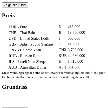
Zeige alle Bilder
Preis
€
488.000
EUR
- Euro
฿
18.750.000
THB
- Thai Baht
$
563.000
USD
- United States Dollar
£
418.000
GBP
- British Pound Sterling
CN¥
3.798.000
CNY
- Chinese Yuan
RUB
44.680.000
RUB
- Russian Ruble
₪
1.715.000
ILS
- Israeli New Sheqel
AU$
801.000
AUD
- Australian Dollar
Diese Währungsangaben sind ohne Gewähr auf Vollständigkeit und Richtigkeit.
Der bindende Kaufpreis wird in thailändischer Währung dargestellt.
Grundriss