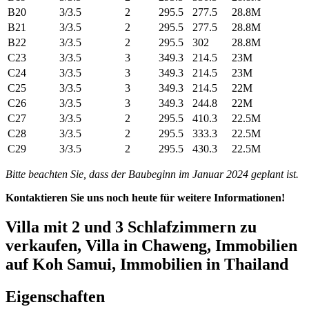
B20
3/3.5
2
295.5
277.5
28.8M
B21
3/3.5
2
295.5
277.5
28.8M
B22
3/3.5
2
295.5
302
28.8M
C23
3/3.5
3
349.3
214.5
23M
C24
3/3.5
3
349.3
214.5
23M
C25
3/3.5
3
349.3
214.5
22M
C26
3/3.5
3
349.3
244.8
22M
C27
3/3.5
2
295.5
410.3
22.5M
C28
3/3.5
2
295.5
333.3
22.5M
C29
3/3.5
2
295.5
430.3
22.5M
Bitte beachten Sie, dass der Baubeginn im Januar 2024 geplant ist.
Kontaktieren Sie uns noch heute für weitere Informationen!
Villa mit 2 und 3 Schlafzimmern zu
verkaufen, Villa in Chaweng, Immobilien
auf Koh Samui, Immobilien in Thailand
Eigenschaften