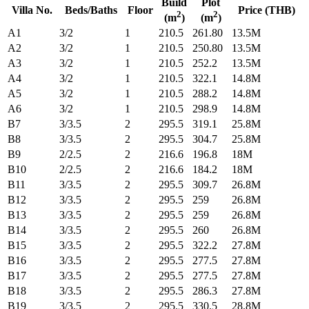
Build
Plot
Villa No.
Beds/Baths
Floor
Price (THB)
2
2
(m
)
(m
)
A1
3/2
1
210.5
261.80
13.5M
A2
3/2
1
210.5
250.80
13.5M
A3
3/2
1
210.5
252.2
13.5M
A4
3/2
1
210.5
322.1
14.8M
A5
3/2
1
210.5
288.2
14.8M
A6
3/2
1
210.5
298.9
14.8M
B7
3/3.5
2
295.5
319.1
25.8M
B8
3/3.5
2
295.5
304.7
25.8M
B9
2/2.5
2
216.6
196.8
18M
B10
2/2.5
2
216.6
184.2
18M
B11
3/3.5
2
295.5
309.7
26.8M
B12
3/3.5
2
295.5
259
26.8M
B13
3/3.5
2
295.5
259
26.8M
B14
3/3.5
2
295.5
260
26.8M
B15
3/3.5
2
295.5
322.2
27.8M
B16
3/3.5
2
295.5
277.5
27.8M
B17
3/3.5
2
295.5
277.5
27.8M
B18
3/3.5
2
295.5
286.3
27.8M
B19
3/3.5
2
295.5
330.5
28.8M