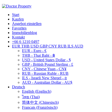
Start
Kaufen
Angebot einstellen
Favorites
Immobilienblog
Kontakt
+66 6 1210 0497
EUR
THB
USD
GBP
CNY
RUB
ILS
AUD
EUR - Euro - €
THB - Thai Baht - ฿
USD - United States Dollar - $
GBP - British Pound Sterling - £
CNY - Chinese Yuan - CN¥
RUB - Russian Ruble - RUB
ILS - Israeli New Sheqel - ₪
AUD - Australian Dollar - AU$
Deutsch
English
(
Englisch
)
ไทย
(
Thai
)
简体中文
(
Chinesisch
)
Français
(
Französisch
)