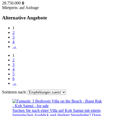
28.750.000 ฿
Mietpreis: auf Anfrage
Alternative Angebote
1
2
3
4
→
1
2
3
4
5
6
→
Sortieren nach:
Suchen Sie nach einer Villa auf Koh Samui mit einem
fantastischen Ausblick und direkter Strandnähe? Dann