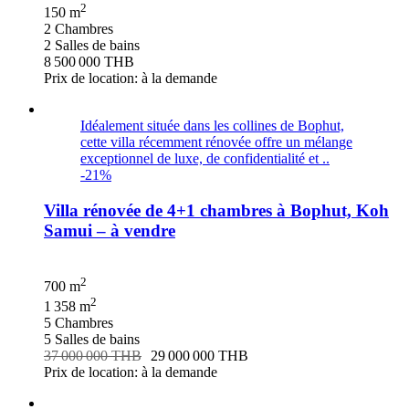
2
150 m
2 Chambres
2 Salles de bains
8 500 000 THB
Prix de location: à la demande
Idéalement située dans les collines de Bophut,
cette villa récemment rénovée offre un mélange
exceptionnel de luxe, de confidentialité et ..
-21%
Villa rénovée de 4+1 chambres à Bophut, Koh
Samui – à vendre
2
700 m
2
1 358 m
5 Chambres
5 Salles de bains
37 000 000 THB
29 000 000 THB
Prix de location: à la demande