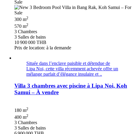
2
300 m
2
570 m
3 Chambres
3 Salles de bains
10 900 000 THB
Prix de location: à la demande
Située dans l’enclave paisible et détendue de
Lipa Noi, cette villa récemment achevée offre un
mélange parfait d’élégance insulaire et ..
Villa 3 chambres avec piscine à Lipa Noi, Koh
Samui – À vendre
2
180 m
2
400 m
3 Chambres
3 Salles de bains
6 900 000 THB