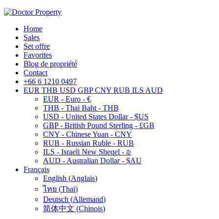
Home
Sales
Set offre
Favorites
Blog de propriété
Contact
+66 6 1210 0497
EUR
THB
USD
GBP
CNY
RUB
ILS
AUD
EUR - Euro - €
THB - Thai Baht - THB
USD - United States Dollar - $US
GBP - British Pound Sterling - £GB
CNY - Chinese Yuan - CNY
RUB - Russian Ruble - RUB
ILS - Israeli New Sheqel - ₪
AUD - Australian Dollar - $AU
Français
English
(
Anglais
)
ไทย
(
Thaï
)
Deutsch
(
Allemand
)
简体中文
(
Chinois
)