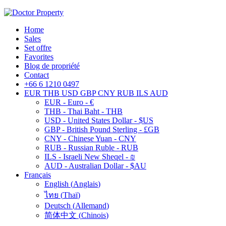
Home
Sales
Set offre
Favorites
Blog de propriété
Contact
+66 6 1210 0497
EUR
THB
USD
GBP
CNY
RUB
ILS
AUD
EUR - Euro - €
THB - Thai Baht - THB
USD - United States Dollar - $US
GBP - British Pound Sterling - £GB
CNY - Chinese Yuan - CNY
RUB - Russian Ruble - RUB
ILS - Israeli New Sheqel - ₪
AUD - Australian Dollar - $AU
Français
English
(
Anglais
)
ไทย
(
Thaï
)
Deutsch
(
Allemand
)
简体中文
(
Chinois
)