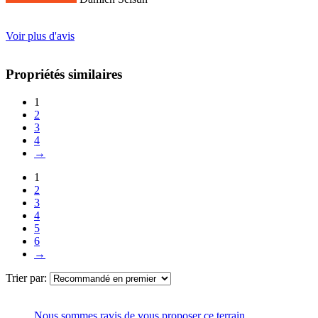
Voir plus d'avis
Propriétés similaires
1
2
3
4
→
1
2
3
4
5
6
→
Trier par:
Nous sommes ravis de vous proposer ce terrain