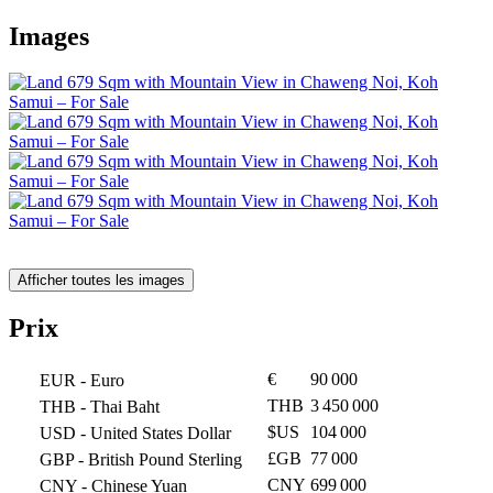
Images
Afficher toutes les images
Prix
€
90 000
EUR
- Euro
THB
3 450 000
THB
- Thai Baht
$US
104 000
USD
- United States Dollar
£GB
77 000
GBP
- British Pound Sterling
CNY
699 000
CNY
- Chinese Yuan