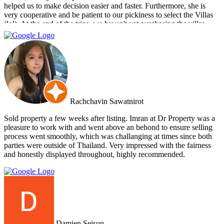
helped us to make decision easier and faster. Furthermore, she is
very cooperative and be patient to our pickiness to select the Villas
(lol). At the end of the trips, we haven't yet purchasing the villas
from Cherry and Doctor Property. However, I get to know a new
friend and surely if we have a new plan for new property. Cherry
and Doctor Property will be one of our very first choice to contact.
Bella & Tom
Rachchavin Sawatnirot
Sold property a few weeks after listing. Imran at Dr Property was a
pleasure to work with and went above an behond to ensure selling
process went smoothly, which was challanging at times since both
parties were outside of Thailand. Very impressed with the fairness
and honestly displayed throughout, highly recommended.
Damien Seisun