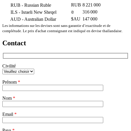
RUB
8 221 000
RUB
- Russian Ruble
₪
316 000
ILS
- Israeli New Sheqel
$AU
147 000
AUD
- Australian Dollar
Les informations sur les devises sont sans garantie d’exactitude et de
complétude. Le prix d'achat contraignant est indiqué en devise thaïlandaise.
Contact
Civilité
Veuillez
Prénom
*
laisser
ce
champ
Nom
vide.
*
Email
*
Pays
*